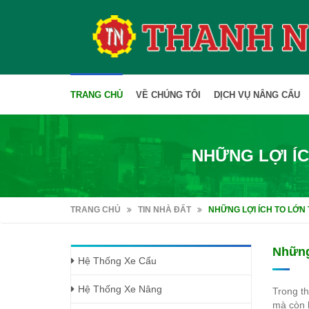
TRANG CHỦ
VỀ CHÚNG TÔI
DỊCH VỤ NÂNG CẨU
NHỮNG LỢI Í
TRANG CHỦ
TIN NHÀ ĐẤT
NHỮNG LỢI ÍCH TO LỚN
Những
Hệ Thống Xe Cẩu
Hệ Thống Xe Nâng
Trong th
mà còn l