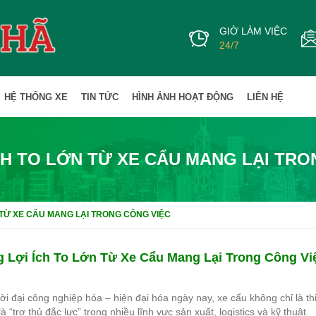
GIỜ LÀM VIỆC
24/7
HỆ THỐNG XE
TIN TỨC
HÌNH ẢNH HOẠT ĐỘNG
LIÊN HỆ
CH TO LỚN TỪ XE CẨU MANG LẠI TRO
 TỪ XE CẨU MANG LẠI TRONG CÔNG VIỆC
 Lợi Ích To Lớn Từ Xe Cẩu Mang Lại Trong Công Vi
ời đại công nghiệp hóa – hiện đại hóa ngày nay, xe cẩu không chỉ là t
à “trợ thủ đắc lực” trong nhiều lĩnh vực sản xuất, logistics và kỹ thuật.