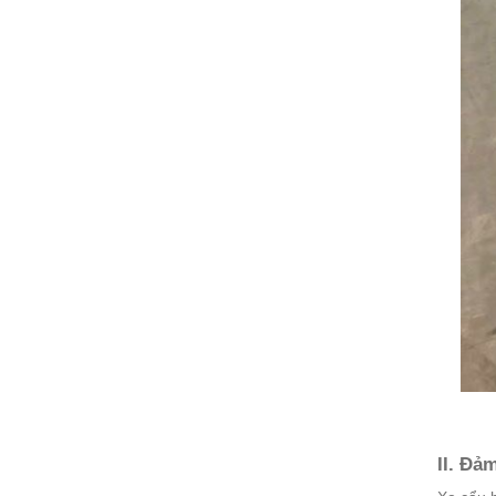
II. Đả