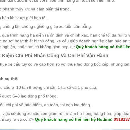
iện đại được thiết kế với nhiều tính năng an toàn tiên tiến như:
 phanh thủy lực và cảm biến tải trọng,
 báo khi vượt giới hạn tải,
 chống lật, chống nghiêng giúp xe luôn cân bằng.
 quá trình nâng hạ diễn ra ổn định và chính xác, hạn chế tối đa rủi ro
 người hoặc thiết bị thủ công, xe cẩu giúp doanh nghiệp đảm bảo an toà
 nghiệp, hoặc nơi có không gian hẹp.
👉
Quý khách hàng có thể liên
iết Kiệm Chi Phí Nhân Công Và Chi Phí Vận Hành
thuê xe cẩu tuy có vẻ cao hơn so với thuê lao động bốc xếp, nhưng xét tr
ch cụ thể:
e cẩu 5–10 tấn thường chỉ cần 1 tài xế và 1 phụ cẩu,
ế được 5–8 lao động phổ thông,
ểu chi phí về bảo hiểm, an toàn, tai nạn lao động.
, việc sử dụng xe cẩu còn giảm rủi ro làm hư hỏng hàng hóa, giúp do
hi xảy ra sự cố.
👉
Quý khách hàng có thể liên hệ Hotline:
0918137