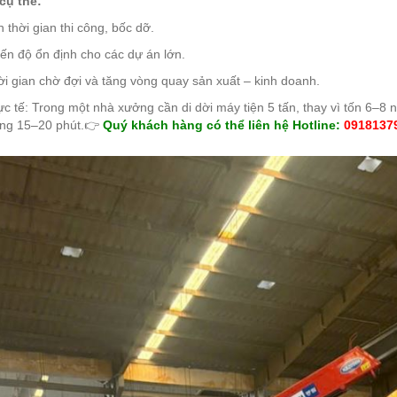
cụ thể:
 thời gian thi công, bốc dỡ.
tiến độ ổn định cho các dự án lớn.
i gian chờ đợi và tăng vòng quay sản xuất – kinh doanh.
ực tế: Trong một nhà xưởng cần di dời máy tiện 5 tấn, thay vì tốn 6–8 n
òng 15–20 phút.
👉
Quý khách hàng có thể liên hệ Hotline:
0918137