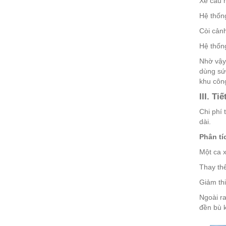
Xe cẩu h
Hệ thống
Còi cảnh
Hệ thống
Nhờ vậy,
dùng sức
khu công
III. T
Chi phí 
dài.
Phân tí
Một ca x
Thay th
Giảm thi
Ngoài ra
đền bù k