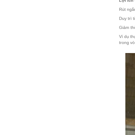
Lợi ích 
Rút ngắn
Duy trì 
Giảm thờ
Ví dụ th
trong v