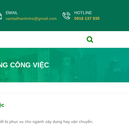
EMAIL
HOTLINE
vantaithanhnha@gmail.com
0918 137 935
NG CÔNG VIỆC
ệc
hiết bị phục vụ cho ngành xây dựng hay vận chuyển,