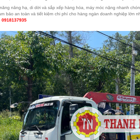
 năng nâng hạ, di dời và sắp xếp hàng hóa, máy móc nặng nhanh chóng
m bảo an toàn và tiết kiệm chi phí cho hàng ngàn doanh nghiệp lớn n
:
0918137935