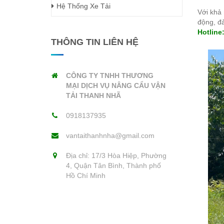
Hệ Thống Xe Tải
Với khả
động, đả
Hotline
THÔNG TIN LIÊN HỆ
CÔNG TY TNHH THƯƠNG
MẠI DỊCH VỤ NÂNG CẨU VẬN
TẢI THANH NHÃ
0918137935
vantaithanhnha@gmail.com
Địa chỉ: 17/3 Hòa Hiệp, Phường
4, Quận Tân Bình, Thành phố
Hồ Chí Minh