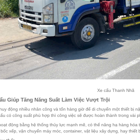
Xe cẩu Thanh Nhã
Cẩu Giúp Tăng Năng Suất Làm Việc Vượt Trội
huy động nhiều nhân công và tốn hàng giờ để di chuyển một thiết bị nặn
ẩu có công suất phù hợp thì công việc sẽ được hoàn thành trong vài p
hoạt động bằng hệ thống thủy lực mạnh mẽ, có thể nâng hạ hàng hóa t
bốc xếp, vận chuyển máy móc, container, vật liệu xây dựng, hay thiết 