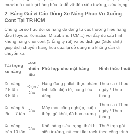
mượt mà mọi loại hàng hóa từ dễ vỡ đến siêu trường, siêu trọng.
2. Bảng Giá & Các Dòng Xe Nâng Phục Vụ Xuống
Cont Tại TP.HCM
Chúng tôi sở hữu đội xe nâng đa dạng từ các thương hiệu hàng
đầu (Toyota, Komatsu, Mitsubishi, TCM...) với đầy đủ cấu hình
khung nâng chui cont (3 tầng ty rút) và bộ dịch giá (Side shift)
giúp dịch chuyển hàng hóa qua lại dễ dàng mà không cần di
chuyển xe.
Loại
Tải trọng
nhiên
Phù hợp cho mặt hàng
Hình thức thuê
xe nâng
liệu
Xe nâng
Hàng đóng pallet, thực phẩm,
Theo ca / Theo
Điện /
2.5 tấn –
linh kiện điện tử, hàng tiêu
ngày / Theo
Dầu
3.5 tấn
dùng.
tháng
Theo ca / Theo
Xe nâng 5
Máy móc công nghiệp, cuộn
Dầu
ngày / Theo
tấn – 7 tấn
thép, gỗ khối, đá hoa cương.
tháng
Xe nâng
Khối hàng siêu trọng, thiết bị
Thuê trọn gói
Dầu
trên 10 tấn
siêu trường, rút cont flat rack.
theo công trình