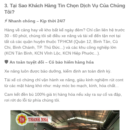
3. Tại Sao Khách Hàng Tin Chọn Dịch Vụ Của Chúng
Tôi?
⚡
Nhanh chóng – Kịp thời 24/7
Hàng về cảng hay về kho bất kể ngày đêm? Chỉ cần liên hệ trước
30 - 60 phút, chúng tôi sẽ điều xe nâng và tài xế đến tận nơi tại
tất cả các quận huyện thuộc TP.HCM (Quận 12, Bình Tân, Củ
Chi, Bình Chánh, TP. Thủ Đức...) và các khu công nghiệp lớn
(KCN Tân Bình, KCN Vĩnh Lộc, KCN Hiệp Phước...).
🛡️
An toàn tuyệt đối – Có bảo hiểm hàng hóa
Xe nâng luôn được bảo dưỡng, kiểm định an toàn định kỳ.
Tài xế có chứng chỉ vận hành xe nâng, giàu kinh nghiệm rút cont
từ các mặt hàng khó như: máy móc bo mạch, kính, hóa chất...
Cam kết đền bù 100% giá trị hàng hóa nếu xảy ra sự cố va đập,
rơi rớt do lỗi từ phía chúng tôi.