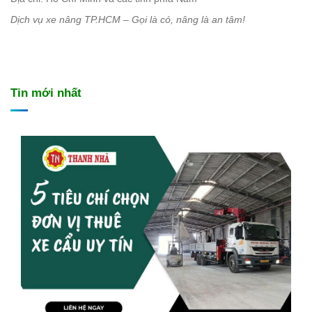
Dịch vụ xe nâng TP.HCM – Gọi là có, nâng là an tâm!
Tin mới nhất