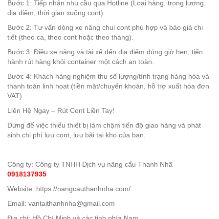
Bước 1: Tiếp nhận nhu cầu qua Hotline (Loại hàng, trọng lượng,
địa điểm, thời gian xuống cont).
Bước 2: Tư vấn dòng xe nâng chui cont phù hợp và báo giá chi
tiết (theo ca, theo cont hoặc theo tháng).
Bước 3: Điều xe nâng và tài xế đến địa điểm đúng giờ hẹn, tiến
hành rút hàng khỏi container một cách an toàn.
Bước 4: Khách hàng nghiệm thu số lượng/tình trạng hàng hóa và
thanh toán linh hoạt (tiền mặt/chuyển khoản, hỗ trợ xuất hóa đơn
VAT).
Liên Hệ Ngay – Rút Cont Liền Tay!
Đừng để việc thiếu thiết bị làm chậm tiến độ giao hàng và phát
sinh chi phí lưu cont, lưu bãi tại kho của bạn.
Công ty: Công ty TNHH Dịch vụ nâng cẩu Thanh Nhã
0918137935
Website: https://nangcauthanhnha.com/
Email:
vantaithanhnha@gmail.com
Địa chỉ: Hồ Chí Minh và các tỉnh phía Nam