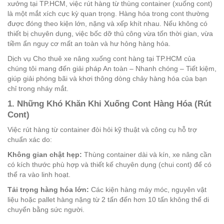
xưởng tại TP.HCM, việc rút hàng từ thùng container (xuống cont)
là một mắt xích cực kỳ quan trọng. Hàng hóa trong cont thường
được đóng theo kiện lớn, nặng và xếp khít nhau. Nếu không có
thiết bị chuyên dụng, việc bốc dỡ thủ công vừa tốn thời gian, vừa
tiềm ẩn nguy cơ mất an toàn và hư hỏng hàng hóa.
Dịch vụ Cho thuê xe nâng xuống cont hàng tại TP.HCM của
chúng tôi mang đến giải pháp An toàn – Nhanh chóng – Tiết kiệm,
giúp giải phóng bãi và khơi thông dòng chảy hàng hóa của bạn
chỉ trong nháy mắt.
1. Những Khó Khăn Khi Xuống Cont Hàng Hóa (Rút
Cont)
Việc rút hàng từ container đòi hỏi kỹ thuật và công cụ hỗ trợ
chuẩn xác do:
Không gian chật hẹp:
Thùng container dài và kín, xe nâng cần
có kích thước phù hợp và thiết kế chuyên dụng (chui cont) để có
thể ra vào linh hoạt.
Tải trọng hàng hóa lớn:
Các kiện hàng máy móc, nguyên vật
liệu hoặc pallet hàng nặng từ 2 tấn đến hơn 10 tấn không thể di
chuyển bằng sức người.