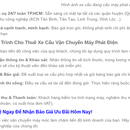
Hình ảnh xe cẩu đang cẩu máy phát đi
vụ 24/7 toàn TP.HCM:
Sẵn sàng có mặt tại tất cả các quận huyện (Q
hu công nghiệp (KCN Tân Bình, Tân Tạo, Linh Trung, Vĩnh Lộc...).
ả cạnh tranh, minh bạch:
Báo giá trọn gói, không phát sinh chi phí 
 hạn.
 Trình Cho Thuê Xe Cẩu Vận Chuyển Máy Phát Điện
ảo tiến độ công việc của quý khách, chúng tôi áp dụng quy trình làm
ận thông tin & Khảo sát:
Nhận thông tin về kích thước, trọng lượng má
i sẽ cho kỹ thuật viên đến khảo sát miễn phí.
& Báo giá:
Đề xuất loại xe cẩu phù hợp nhất và gửi bảng báo giá chi ti
nh thi công:
Điều xe cẩu và tài xế đến đúng giờ. Thực hiện ràng buộ
thu & Thanh toán:
Khách hàng kiểm tra tình trạng máy, nghiệm thu m
khoản, có xuất hóa đơn VAT).
ệ Ngay Để Nhận Báo Giá Ưu Đãi Hôm Nay!
 việc vận chuyển máy móc làm chậm tiến độ kinh doanh của bạn. Hãy 
ghiệp của chúng tôi.