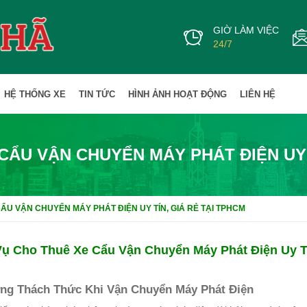
GIỜ LÀM VIỆC
24/7
HỆ THỐNG XE
TIN TỨC
HÌNH ẢNH HOẠT ĐỘNG
LIÊN HỆ
CẨU VẬN CHUYỂN MÁY PHÁT ĐIỆN UY 
ẨU VẬN CHUYỂN MÁY PHÁT ĐIỆN UY TÍN, GIÁ RẺ TẠI TPHCM
Vụ Cho Thuê Xe Cẩu Vận Chuyển Máy Phát Điện Uy T
ng Thách Thức Khi Vận Chuyển Máy Phát Điện