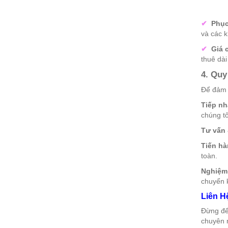
✔
Phục 
và các k
✔
Giá c
thuê dài
4. Quy
Để đảm b
Tiếp nh
chúng tô
Tư vấn 
Tiến hà
toàn.
Nghiệm 
chuyển 
Liên H
Đừng để
chuyên n