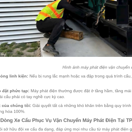
Hình ảnh máy phát điện vận chuyển
ỏng linh kiện:
Nếu bị rung lắc mạnh hoặc va đập trong quá trình cẩu,
ắp đặt phức tạp:
Máy phát điện thường được đặt ở tầng hầm, tầng mái 
lái cẩu phải có tay nghề cực kỳ cao.
 của chúng tôi:
Giải quyết tất cả những khó khăn trên bằng quy trình
ng hóa 100%.
 Dòng Xe Cẩu Phục Vụ Vận Chuyển Máy Phát Điện Tại 
i sở hữu đội xe cẩu đa dạng, đáp ứng mọi nhu cầu từ máy phát điện g