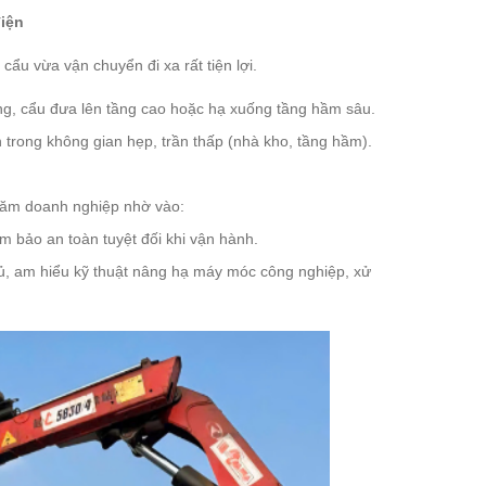
iện
u vừa vận chuyển đi xa rất tiện lợi.
, cẩu đưa lên tầng cao hoặc hạ xuống tầng hầm sâu.
rong không gian hẹp, trần thấp (nhà kho, tầng hầm).
 trăm doanh nghiệp nhờ vào:
m bảo an toàn tuyệt đối khi vận hành.
ủ, am hiểu kỹ thuật nâng hạ máy móc công nghiệp, xử