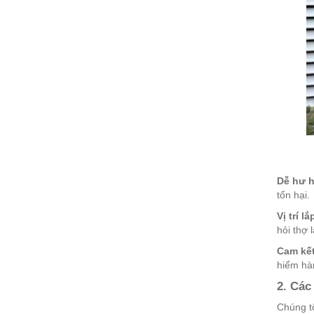
Dễ hư h
tổn hại.
Vị trí l
hỏi thợ 
Cam kết
hiểm hà
2. Các
Chúng tô