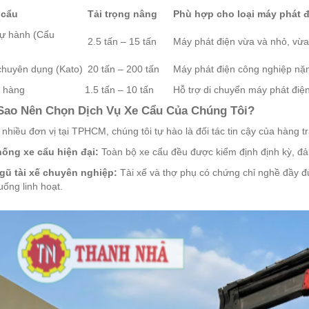
 cẩu
Tải trọng nâng
Phù hợp cho loại máy phát đ
tự hành (Cẩu
2.5 tấn – 15 tấn
Máy phát điện vừa và nhỏ, vừa cẩ
chuyên dụng (Kato)
20 tấn – 200 tấn
Máy phát điện công nghiệp nặng
 hàng
1.5 tấn – 10 tấn
Hỗ trợ di chuyển máy phát điện t
 Sao Nên Chọn Dịch Vụ Xe Cẩu Của Chúng Tôi?
 nhiều đơn vị tại TPHCM, chúng tôi tự hào là đối tác tin cậy của hàng
hống xe cẩu hiện đại:
Toàn bộ xe cẩu đều được kiểm định định kỳ, đả
gũ tài xế chuyên nghiệp:
Tài xế và thợ phụ có chứng chỉ nghề đầy đ
huống linh hoạt.