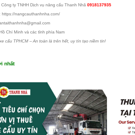
: Công ty TNHH Dịch vụ nâng cẩu Thanh Nhã
0918137935
: https://nangcauthanhnha.com/
antaithanhnha@gmail.com
 Hồ Chí Minh và các tỉnh phía Nam
xe cẩu TPHCM – An toàn là trên hết, uy tín tạo niềm tin!
i nhất