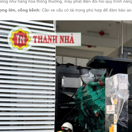
ống như hàng hóa thông thường, máy phát điện đòi hỏi quy trình nâng
ợng lớn, cồng kềnh:
Cần xe cẩu có tải trọng phù hợp để đảm bảo an t