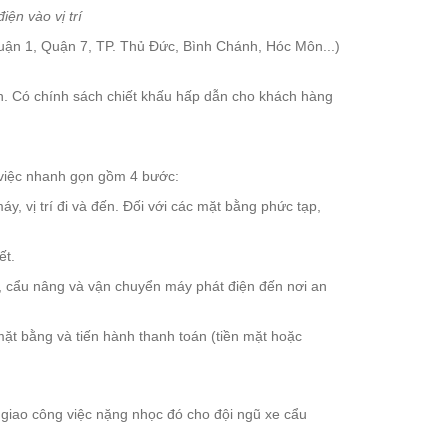
ện vào vị trí
uận 1, Quận 7, TP. Thủ Đức, Bình Chánh, Hóc Môn...)
ẩn. Có chính sách chiết khấu hấp dẫn cho khách hàng
 việc nhanh gọn gồm 4 bước:
y, vị trí đi và đến. Đối với các mặt bằng phức tạp,
ết.
c, cẩu nâng và vận chuyển máy phát điện đến nơi an
ặt bằng và tiến hành thanh toán (tiền mặt hoặc
giao công việc nặng nhọc đó cho đội ngũ xe cẩu