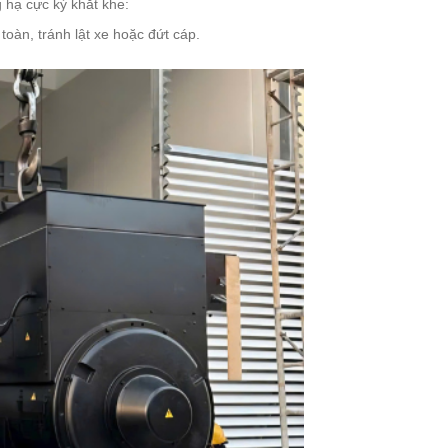
 hạ cực kỳ khắt khe:
oàn, tránh lật xe hoặc đứt cáp.