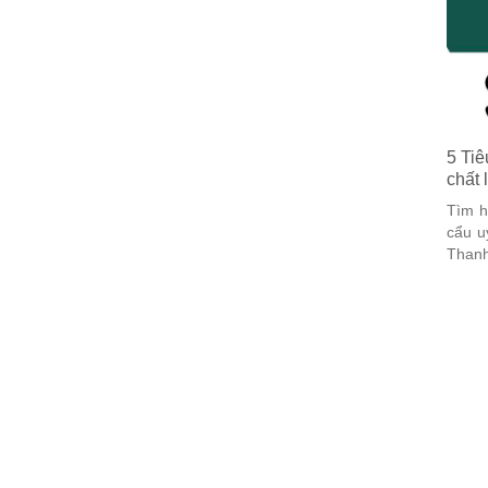
5 Tiê
chất
Tìm h
cẩu u
Thanh