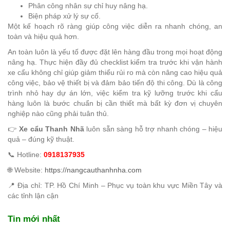
Phân công nhân sự chỉ huy nâng hạ.
Biện pháp xử lý sự cố.
Một kế hoạch rõ ràng giúp công việc diễn ra nhanh chóng, an
toàn và hiệu quả hơn.
An toàn luôn là yếu tố được đặt lên hàng đầu trong mọi hoạt động
nâng hạ. Thực hiện đầy đủ checklist kiểm tra trước khi vận hành
xe cẩu không chỉ giúp giảm thiểu rủi ro mà còn nâng cao hiệu quả
công việc, bảo vệ thiết bị và đảm bảo tiến độ thi công. Dù là công
trình nhỏ hay dự án lớn, việc kiểm tra kỹ lưỡng trước khi cẩu
hàng luôn là bước chuẩn bị cần thiết mà bất kỳ đơn vị chuyên
nghiệp nào cũng phải tuân thủ.
👉
Xe cẩu Thanh Nhã
luôn sẵn sàng hỗ trợ nhanh chóng – hiệu
quả – đúng kỹ thuật.
📞 Hotline:
0918137935
🌐 Website:
https://nangcauthanhnha.com
📍 Địa chỉ: TP. Hồ Chí Minh – Phục vụ toàn khu vực Miền Tây và
các tỉnh lận cận
Tin mới nhất