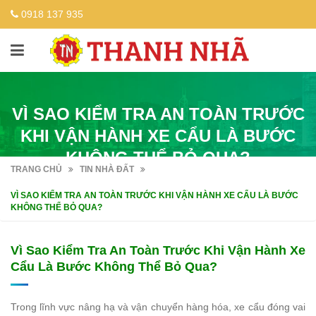
0918 137 935
VÌ SAO KIỂM TRA AN TOÀN TRƯỚC
KHI VẬN HÀNH XE CẨU LÀ BƯỚC
KHÔNG THỂ BỎ QUA?
TRANG CHỦ
TIN NHÀ ĐẤT
VÌ SAO KIỂM TRA AN TOÀN TRƯỚC KHI VẬN HÀNH XE CẨU LÀ BƯỚC
KHÔNG THỂ BỎ QUA?
Vì Sao Kiểm Tra An Toàn Trước Khi Vận Hành Xe
Cẩu Là Bước Không Thể Bỏ Qua?
Trong lĩnh vực nâng hạ và vận chuyển hàng hóa, xe cẩu đóng vai