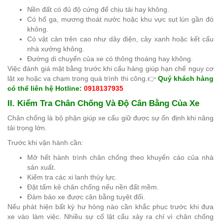
Nền đất có đủ độ cứng để chịu tải hay không.
Có hố ga, mương thoát nước hoặc khu vực sụt lún gần đó
không.
Có vật cản trên cao như dây điện, cây xanh hoặc kết cấu
nhà xưởng không.
Đường di chuyển của xe có thông thoáng hay không.
Việc đánh giá mặt bằng trước khi cẩu hàng giúp hạn chế nguy cơ
lật xe hoặc va chạm trong quá trình thi công.
👉
Quý khách hàng
có thể liên hệ Hotline:
0918137935
II. Kiểm Tra Chân Chống Và Độ Cân Bằng Của Xe
Chân chống là bộ phận giúp xe cẩu giữ được sự ổn định khi nâng
tải trọng lớn.
Trước khi vận hành cần:
Mở hết hành trình chân chống theo khuyến cáo của nhà
sản xuất.
Kiểm tra các xi lanh thủy lực.
Đặt tấm kê chân chống nếu nền đất mềm.
Đảm bảo xe được cân bằng tuyệt đối.
Nếu phát hiện bất kỳ hư hỏng nào cần khắc phục trước khi đưa
xe vào làm việc. Nhiều sự cố lật cẩu xảy ra chỉ vì chân chống