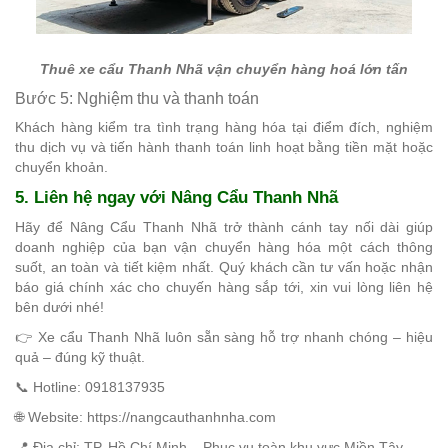
Thuê xe cẩu Thanh Nhã vận chuyển hàng hoá lớn tấn
Bước 5: Nghiệm thu và thanh toán
Khách hàng kiểm tra tình trạng hàng hóa tại điểm đích, nghiệm
thu dịch vụ và tiến hành thanh toán linh hoạt bằng tiền mặt hoặc
chuyển khoản.
5. Liên hệ ngay với Nâng Cẩu Thanh Nhã
Hãy để Nâng Cẩu Thanh Nhã trở thành cánh tay nối dài giúp
doanh nghiệp của bạn vận chuyển hàng hóa một cách thông
suốt, an toàn và tiết kiệm nhất. Quý khách cần tư vấn hoặc nhận
báo giá chính xác cho chuyến hàng sắp tới, xin vui lòng liên hệ
bên dưới nhé!
👉 Xe cẩu Thanh Nhã luôn sẵn sàng hỗ trợ nhanh chóng – hiệu
quả – đúng kỹ thuật.
📞 Hotline: 0918137935
🌐 Website: https://nangcauthanhnha.com
📍 Địa chỉ: TP. Hồ Chí Minh – Phục vụ toàn khu vực Miền Tây