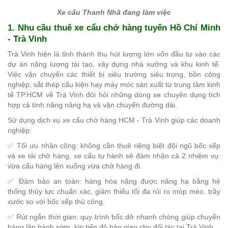
Xe cẩu Thanh Nhã đang làm việc
1. Nhu cầu thuê xe cẩu chở hàng tuyến Hồ Chí Minh
- Trà Vinh
Trà Vinh hiện là tỉnh thành thu hút lượng lớn vốn đầu tư vào các
dự án năng lượng tái tạo, xây dựng nhà xưởng và khu kinh tế.
Việc vận chuyển các thiết bị siêu trường siêu trọng, bồn công
nghiệp, sắt thép cấu kiện hay máy móc sản xuất từ trung tâm kinh
tế TP.HCM về Trà Vinh đòi hỏi những dòng xe chuyên dụng tích
hợp cả tính năng nâng hạ và vận chuyển đường dài.
Sử dụng dịch vụ xe cẩu chở hàng HCM - Trà Vinh giúp các doanh
nghiệp:
✅ Tối ưu nhân công: không cần thuê riêng biệt đội ngũ bốc xếp
và xe tải chở hàng, xe cẩu tự hành sẽ đảm nhận cả 2 nhiệm vụ:
vừa cẩu hàng lên xuống vừa chở hàng đi.
✅ Đảm bảo an toàn: hàng hóa nặng được nâng hạ bằng hệ
thống thủy lực chuẩn xác, giảm thiểu tối đa rủi ro móp méo, trầy
xước so với bốc xếp thủ công.
✅ Rút ngắn thời gian: quy trình bốc dỡ nhanh chóng giúp chuyến
hàng lăn bánh sớm, kịp tiến độ bàn giao cho đối tác tại Trà Vinh.