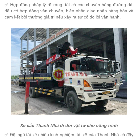
✅ Hợp đồng pháp lý rõ ràng: tất cả các chuyến hàng đường dài
đều có hợp đồng vận chuyển, biên nhận giao nhận hàng hóa và
cam kết bồi thường giá trị nếu xảy ra sự cố do lỗi vận hành.
Xe cẩu Thanh Nhã di dời vật tư cho công trình
✅ Đội ngũ tài xế nhiều kinh nghiệm: tài xế của Thanh Nhã có đầy