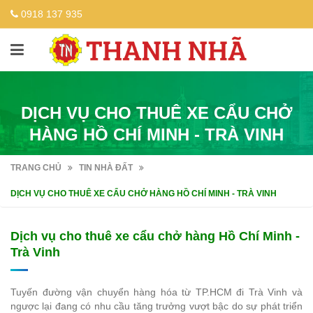
0918 137 935
DỊCH VỤ CHO THUÊ XE CẨU CHỞ
HÀNG HỒ CHÍ MINH - TRÀ VINH
TRANG CHỦ
TIN NHÀ ĐẤT
DỊCH VỤ CHO THUÊ XE CẨU CHỞ HÀNG HỒ CHÍ MINH - TRÀ VINH
Dịch vụ cho thuê xe cẩu chở hàng Hồ Chí Minh -
Trà Vinh
Tuyến đường vận chuyển hàng hóa từ TP.HCM đi Trà Vinh và
ngược lại đang có nhu cầu tăng trưởng vượt bậc do sự phát triển