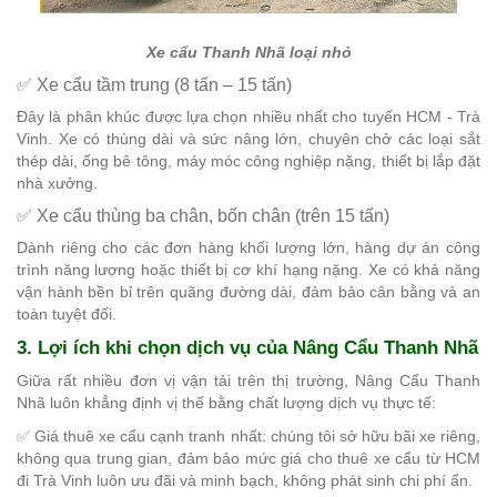
Xe cẩu Thanh Nhã loại nhỏ
✅ Xe cẩu tầm trung (8 tấn – 15 tấn)
Đây là phân khúc được lựa chọn nhiều nhất cho tuyến HCM - Trà
Vinh. Xe có thùng dài và sức nâng lớn, chuyên chở các loại sắt
thép dài, ống bê tông, máy móc công nghiệp nặng, thiết bị lắp đặt
nhà xưởng.
✅ Xe cẩu thùng ba chân, bốn chân (trên 15 tấn)
Dành riêng cho các đơn hàng khối lượng lớn, hàng dự án công
trình năng lượng hoặc thiết bị cơ khí hạng nặng. Xe có khả năng
vận hành bền bỉ trên quãng đường dài, đảm bảo cân bằng và an
toàn tuyệt đối.
3. Lợi ích khi chọn dịch vụ của Nâng Cẩu Thanh Nhã
Giữa rất nhiều đơn vị vận tải trên thị trường, Nâng Cẩu Thanh
Nhã luôn khẳng định vị thế bằng chất lượng dịch vụ thực tế:
✅ Giá thuê xe cẩu cạnh tranh nhất: chúng tôi sở hữu bãi xe riêng,
không qua trung gian, đảm bảo mức giá cho thuê xe cẩu từ HCM
đi Trà Vinh luôn ưu đãi và minh bạch, không phát sinh chi phí ẩn.