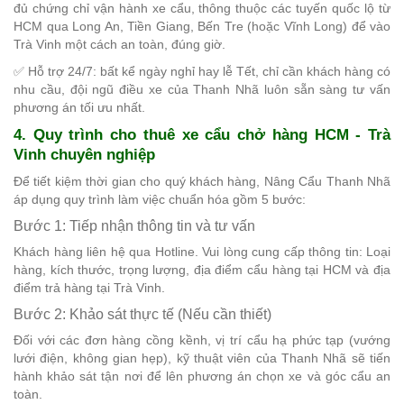
đủ chứng chỉ vận hành xe cẩu, thông thuộc các tuyến quốc lộ từ
HCM qua Long An, Tiền Giang, Bến Tre (hoặc Vĩnh Long) để vào
Trà Vinh một cách an toàn, đúng giờ.
✅ Hỗ trợ 24/7: bất kể ngày nghỉ hay lễ Tết, chỉ cần khách hàng có
nhu cầu, đội ngũ điều xe của Thanh Nhã luôn sẵn sàng tư vấn
phương án tối ưu nhất.
4. Quy trình cho thuê xe cẩu chở hàng HCM - Trà
Vinh chuyên nghiệp
Để tiết kiệm thời gian cho quý khách hàng, Nâng Cẩu Thanh Nhã
áp dụng quy trình làm việc chuẩn hóa gồm 5 bước:
Bước 1: Tiếp nhận thông tin và tư vấn
Khách hàng liên hệ qua Hotline. Vui lòng cung cấp thông tin: Loại
hàng, kích thước, trọng lượng, địa điểm cẩu hàng tại HCM và địa
điểm trả hàng tại Trà Vinh.
Bước 2: Khảo sát thực tế (Nếu cần thiết)
Đối với các đơn hàng cồng kềnh, vị trí cẩu hạ phức tạp (vướng
lưới điện, không gian hẹp), kỹ thuật viên của Thanh Nhã sẽ tiến
hành khảo sát tận nơi để lên phương án chọn xe và góc cẩu an
toàn.