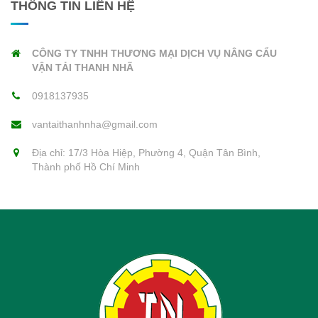
THÔNG TIN LIÊN HỆ
CÔNG TY TNHH THƯƠNG MẠI DỊCH VỤ NÂNG CẨU
VẬN TẢI THANH NHÃ
0918137935
vantaithanhnha@gmail.com
Địa chỉ: 17/3 Hòa Hiệp, Phường 4, Quận Tân Bình,
Thành phố Hồ Chí Minh