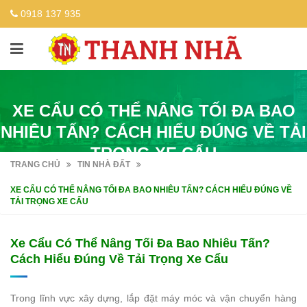
0918 137 935
XE CẨU CÓ THỂ NÂNG TỐI ĐA BAO
NHIÊU TẤN? CÁCH HIỂU ĐÚNG VỀ TẢI
TRỌNG XE CẨU
TRANG CHỦ
TIN NHÀ ĐẤT
XE CẨU CÓ THỂ NÂNG TỐI ĐA BAO NHIÊU TẤN? CÁCH HIỂU ĐÚNG VỀ
TẢI TRỌNG XE CẨU
Xe Cẩu Có Thể Nâng Tối Đa Bao Nhiêu Tấn?
Cách Hiểu Đúng Về Tải Trọng Xe Cẩu
Trong lĩnh vực xây dựng, lắp đặt máy móc và vận chuyển hàng