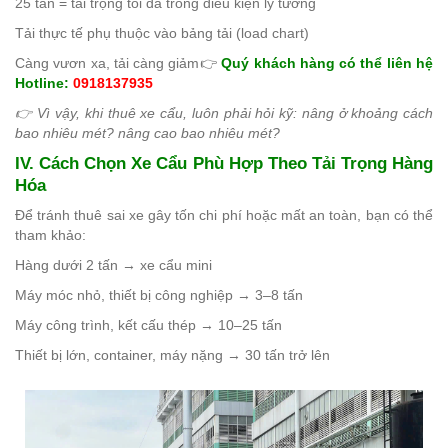
25 tấn = tải trọng tối đa trong điều kiện lý tưởng
Tải thực tế phụ thuộc vào bảng tải (load chart)
Càng vươn xa, tải càng giảm
👉
Quý khách hàng có thể liên hệ
Hotline:
0918137935
👉 Vì vậy, khi thuê xe cẩu, luôn phải hỏi kỹ: nâng ở khoảng cách
bao nhiêu mét? nâng cao bao nhiêu mét?
IV. Cách Chọn Xe Cẩu Phù Hợp Theo Tải Trọng Hàng
Hóa
Để tránh thuê sai xe gây tốn chi phí hoặc mất an toàn, bạn có thể
tham khảo:
Hàng dưới 2 tấn → xe cẩu mini
Máy móc nhỏ, thiết bị công nghiệp → 3–8 tấn
Máy công trình, kết cấu thép → 10–25 tấn
Thiết bị lớn, container, máy nặng → 30 tấn trở lên