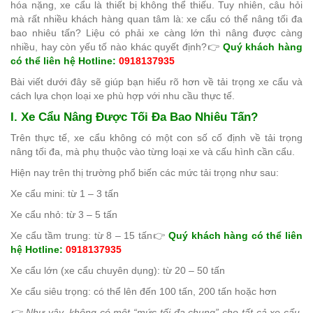
hóa nặng, xe cẩu là thiết bị không thể thiếu. Tuy nhiên, câu hỏi
mà rất nhiều khách hàng quan tâm là: xe cẩu có thể nâng tối đa
bao nhiêu tấn? Liệu có phải xe càng lớn thì nâng được càng
nhiều, hay còn yếu tố nào khác quyết định?
👉
Quý khách hàng
có thể liên hệ Hotline:
0918137935
Bài viết dưới đây sẽ giúp bạn hiểu rõ hơn về tải trọng xe cẩu và
cách lựa chọn loại xe phù hợp với nhu cầu thực tế.
I. Xe Cẩu Nâng Được Tối Đa Bao Nhiêu Tấn?
Trên thực tế, xe cẩu không có một con số cố định về tải trọng
nâng tối đa, mà phụ thuộc vào từng loại xe và cấu hình cần cẩu.
Hiện nay trên thị trường phổ biến các mức tải trọng như sau:
Xe cẩu mini: từ 1 – 3 tấn
Xe cẩu nhỏ: từ 3 – 5 tấn
Xe cẩu tầm trung: từ 8 – 15 tấn
👉
Quý khách hàng có thể liên
hệ Hotline:
0918137935
Xe cẩu lớn (xe cẩu chuyên dụng): từ 20 – 50 tấn
Xe cẩu siêu trọng: có thể lên đến 100 tấn, 200 tấn hoặc hơn
👉 Như vậy, không có một “mức tối đa chung” cho tất cả xe cẩu,