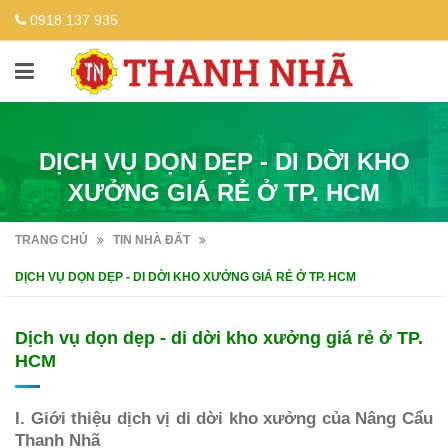
0918 137 935
DỊCH VỤ DỌN DẸP - DI DỜI KHO
XƯỞNG GIÁ RẺ Ở TP. HCM
TRANG CHỦ
TIN NHÀ ĐẤT
DỊCH VỤ DỌN DẸP - DI DỜI KHO XƯỞNG GIÁ RẺ Ở TP. HCM
Dịch vụ dọn dẹp - di dời kho xưởng giá rẻ ở TP.
HCM
I. Giới thiệu dịch vị di dời kho xưởng của Nâng Cẩu
Thanh Nhã