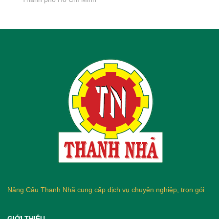
Nâng Cẩu Thanh Nhã cung cấp dịch vụ chuyên nghiệp, trọn gói
GIỚI THIỆU