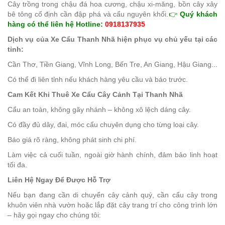
Cây trồng trong chậu đá hoa cương, chậu xi-măng, bồn cây xây
bê tông cố định cần đập phá và cẩu nguyên khối.
👉
Quý khách
hàng có thể liên hệ Hotline:
0918137935
Dịch vụ của Xe Cẩu Thanh Nhã hiện phục vụ chủ yếu tại các
tỉnh:
Cần Thơ, Tiền Giang, Vĩnh Long, Bến Tre, An Giang, Hậu Giang...
Có thể đi liên tỉnh nếu khách hàng yêu cầu và báo trước.
Cam Kết Khi Thuê Xe Cẩu Cây Cảnh Tại Thanh Nhã
Cẩu an toàn, không gãy nhánh – không xô lệch dáng cây.
Có đầy đủ dây, đai, móc cẩu chuyên dụng cho từng loại cây.
Báo giá rõ ràng, không phát sinh chi phí.
Làm việc cả cuối tuần, ngoài giờ hành chính, đảm bảo linh hoạt
tối đa.
Liên Hệ Ngay Để Được Hỗ Trợ
Nếu bạn đang cần di chuyển cây cảnh quý, cần cẩu cây trong
khuôn viên nhà vườn hoặc lắp đặt cây trang trí cho công trình lớn
– hãy gọi ngay cho chúng tôi: