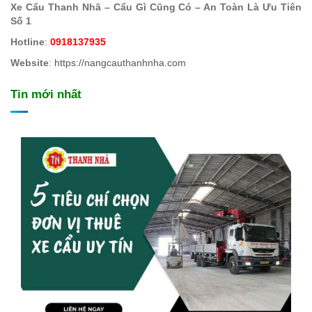
Xe Cẩu Thanh Nhã – Cẩu Gì Cũng Có – An Toàn Là Ưu Tiên
Số 1
Hotline
:
0918137935
Website
:
https://nangcauthanhnha.com
Tin mới nhất