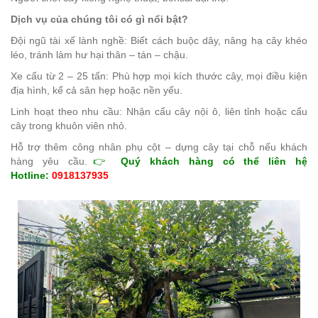
Dịch vụ của chúng tôi có gì nổi bật?
Đội ngũ tài xế lành nghề: Biết cách buộc dây, nâng hạ cây khéo
léo, tránh làm hư hại thân – tán – chậu.
Xe cẩu từ 2 – 25 tấn: Phù hợp mọi kích thước cây, mọi điều kiện
địa hình, kể cả sân hẹp hoặc nền yếu.
Linh hoạt theo nhu cầu: Nhận cẩu cây nội ô, liên tỉnh hoặc cẩu
cây trong khuôn viên nhỏ.
Hỗ trợ thêm công nhân phụ cột – dựng cây tại chỗ nếu khách
hàng yêu cầu.
👉
Quý khách hàng có thể liên hệ
Hotline:
0918137935