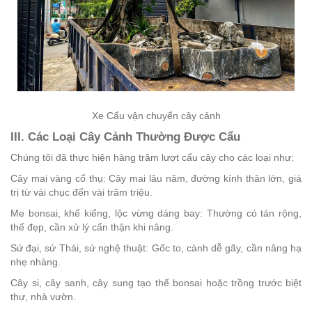
Xe Cẩu vận chuyển cây cảnh
III. Các Loại Cây Cảnh Thường Được Cẩu
Chúng tôi đã thực hiện hàng trăm lượt cẩu cây cho các loại như:
Cây mai vàng cổ thụ: Cây mai lâu năm, đường kính thân lớn, giá
trị từ vài chục đến vài trăm triệu.
Me bonsai, khế kiểng, lộc vừng dáng bay: Thường có tán rộng,
thế đẹp, cần xử lý cẩn thận khi nâng.
Sứ đại, sứ Thái, sứ nghệ thuật: Gốc to, cành dễ gãy, cần nâng hạ
nhẹ nhàng.
Cây si, cây sanh, cây sung tạo thế bonsai hoặc trồng trước biệt
thự, nhà vườn.