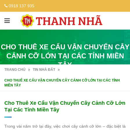
0918 137 935
CHO THUÊ XE CẨU VẬN CHUYỂN CÂY
CẢNH CỠ LỚN TẠI CÁC TỈNH MIỀN
TÂY
TRANG CHỦ
TIN NHÀ ĐẤT
CHO THUÊ XE CẨU VẬN CHUYỂN CÂY CẢNH CỠ LỚN TẠI CÁC TỈNH
MIỀN TÂY
Cho Thuê Xe Cẩu Vận Chuyển Cây Cảnh Cỡ Lớn
Tại Các Tỉnh Miền Tây
Trong vài năm trở lại đây, việc chơi cây cảnh cỡ lớn – đặc biệt là